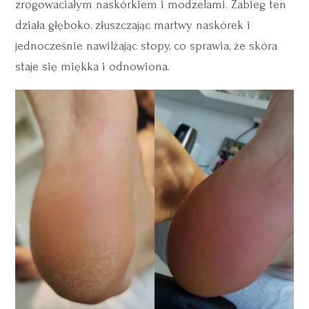
zrogowaciałym naskórkiem i modzelami. Zabieg ten
działa głęboko, złuszczając martwy naskórek i
jednocześnie nawilżając stopy, co sprawia, że skóra
staje się miękka i odnowiona.