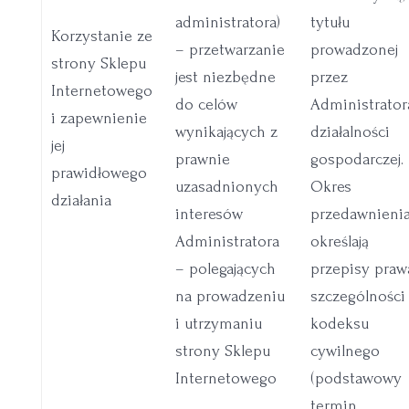
administratora)
tytułu
Korzystanie ze
– przetwarzanie
prowadzonej
strony Sklepu
jest niezbędne
przez
Internetowego
do celów
Administrator
i zapewnienie
wynikających z
działalności
jej
prawnie
gospodarczej.
prawidłowego
uzasadnionych
Okres
działania
interesów
przedawnieni
Administratora
określają
– polegających
przepisy praw
na prowadzeniu
szczególności
i utrzymaniu
kodeksu
strony Sklepu
cywilnego
Internetowego
(podstawowy
termin