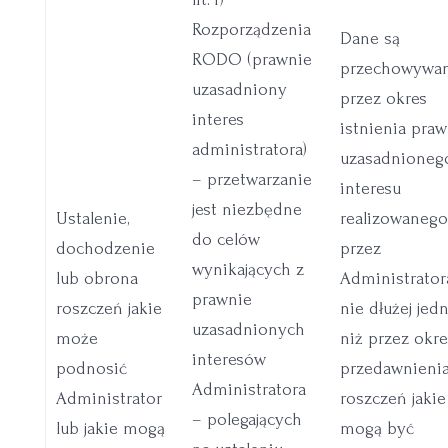
Rozporządzenia
Dane są
RODO (prawnie
przechowywa
uzasadniony
przez okres
interes
istnienia pra
administratora)
uzasadnioneg
– przetwarzanie
interesu
jest niezbędne
Ustalenie,
realizowaneg
do celów
dochodzenie
przez
wynikających z
lub obrona
Administrator
prawnie
roszczeń jakie
nie dłużej jed
uzasadnionych
może
niż przez okre
interesów
podnosić
przedawnieni
Administratora
Administrator
roszczeń jakie
– polegających
lub jakie mogą
mogą być