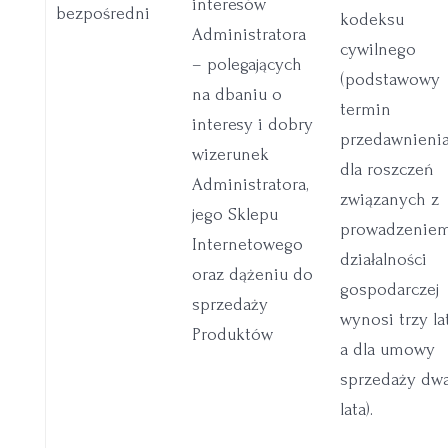
interesów
bezpośredni
kodeksu
Administratora
cywilnego
– polegających
(podstawowy
na dbaniu o
termin
interesy i dobry
przedawnieni
wizerunek
dla roszczeń
Administratora,
związanych z
jego Sklepu
prowadzenie
Internetowego
działalności
oraz dążeniu do
gospodarczej
sprzedaży
wynosi trzy lat
Produktów
a dla umowy
sprzedaży dw
lata).