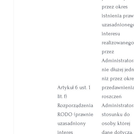
przez okres
istnienia pra
uzasadnioneg
interesu
realizowaneg
przez
Administrator
nie dłużej jed
niż przez okre
Artykuł 6 ust. 1
przedawnieni
lit. f)
roszczeń
Rozporządzenia
Administrator
RODO (prawnie
stosunku do
uzasadniony
osoby, której
interes
dane dotyczą,