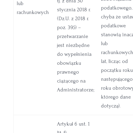
tj. z dnia 30
lub
podatkowego,
stycznia 2018 r.
rachunkowych
chyba że usta
(Dz.U. z 2018 r.
podatkowe
poz. 395) –
stanowią inacz
przetwarzanie
lub
jest niezbędne
rachunkowych
do wypełnienia
lat, licząc od
obowiązku
początku roku
prawnego
następującego
ciążącego na
roku obrotow
Administratorze;
którego dane
dotyczą).
Artykuł 6 ust. 1
lit. f)