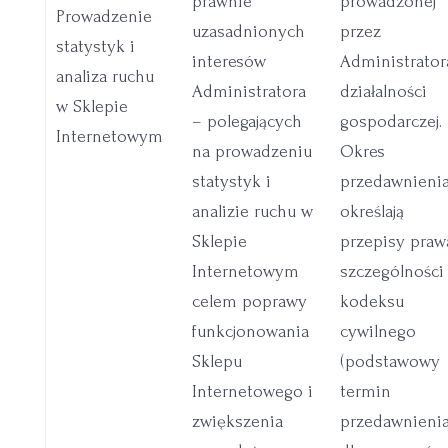
prawnie
prowadzonej
Prowadzenie
uzasadnionych
przez
statystyk i
interesów
Administrator
analiza ruchu
Administratora
działalności
w Sklepie
– polegających
gospodarczej.
Internetowym
na prowadzeniu
Okres
statystyk i
przedawnieni
analizie ruchu w
określają
Sklepie
przepisy praw
Internetowym
szczególności
celem poprawy
kodeksu
funkcjonowania
cywilnego
Sklepu
(podstawowy
Internetowego i
termin
zwiększenia
przedawnieni