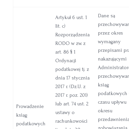
Dane są
Artykuł 6 ust. 1
przechowywa
lit. c)
przez okres
Rozporządzenia
wymagany
RODO w zw. z
przepisami p
art. 86 § 1
nakazującymi
Ordynacji
Administrato
podatkowej tj. z
przechowywa
dnia 17 stycznia
ksiąg
2017 r. (Dz.U. z
podatkowych 
2017 r. poz. 201)
czasu upływu
lub art. 74 ust. 2
Prowadzenie
okresu
ustawy o
ksiąg
przedawnieni
rachunkowości
podatkowych
zobowiązania