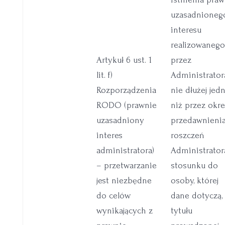
uzasadnioneg
interesu
realizowaneg
Artykuł 6 ust. 1
przez
lit. f)
Administrator
Rozporządzenia
nie dłużej jed
RODO (prawnie
niż przez okre
uzasadniony
przedawnieni
interes
roszczeń
administratora)
Administrator
– przetwarzanie
stosunku do
jest niezbędne
osoby, której
do celów
dane dotyczą,
wynikających z
tytułu