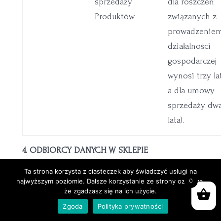
sprzedaży
dla roszczeń
Produktów
związanych z
prowadzenie
działalności
gospodarczej
wynosi trzy lat
a dla umowy
sprzedaży dw
lata).
4. ODBIORCY DANYCH W SKLEPIE
INTERNETOWYM
Ta strona korzysta z ciasteczek aby świadczyć usługi na
4.1. Dla prawidłowego funkcjonowania Sklepu
najwyższym poziomie. Dalsze korzystanie ze strony oznacza,
0
że zgadzasz się na ich użycie.
Internetowego, w tym dla realizacji
Zgoda
Polityka prywatności
zawieranych Umów Sprzedaży konieczne jest