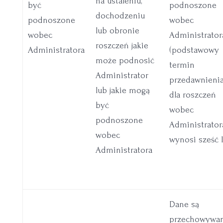
na ustaleniu,
być
podnoszone
dochodzeniu
podnoszone
wobec
lub obronie
wobec
Administrator
roszczeń jakie
Administratora
(podstawowy
może podnosić
termin
Administrator
przedawnieni
lub jakie mogą
dla roszczeń
być
wobec
podnoszone
Administrator
wobec
wynosi sześć la
Administratora
Dane są
przechowywa