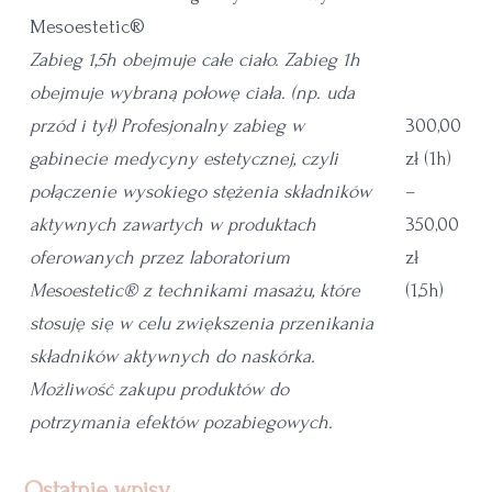
Mesoestetic®
Zabieg 1,5h obejmuje całe ciało. Zabieg 1h
obejmuje wybraną połowę ciała. (np. uda
przód i tył) Profesjonalny zabieg w
300,00
gabinecie medycyny estetycznej, czyli
zł (1h)
połączenie wysokiego stężenia składników
–
aktywnych zawartych w produktach
350,00
oferowanych przez laboratorium
zł
Mesoestetic® z technikami masażu, które
(1,5h)
stosuję się w celu zwiększenia przenikania
składników aktywnych do naskórka.
Możliwość zakupu produktów do
potrzymania efektów pozabiegowych.
Ostatnie wpisy