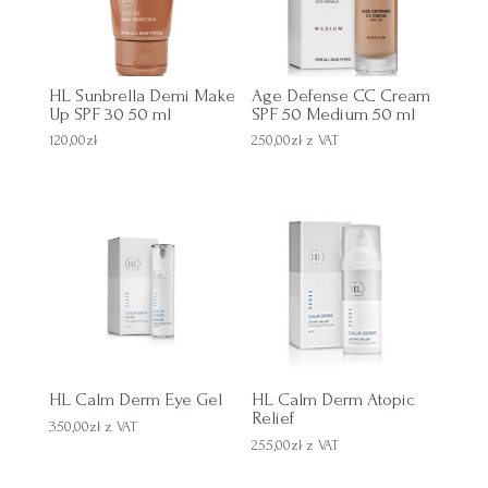
HL Sunbrella Demi Make
Age Defense CC Cream
Up SPF 30 50 ml
SPF 50 Medium 50 ml
120,00
zł
250,00
zł
z VAT
HL Calm Derm Eye Gel
HL Calm Derm Atopic
Relief
350,00
zł
z VAT
255,00
zł
z VAT