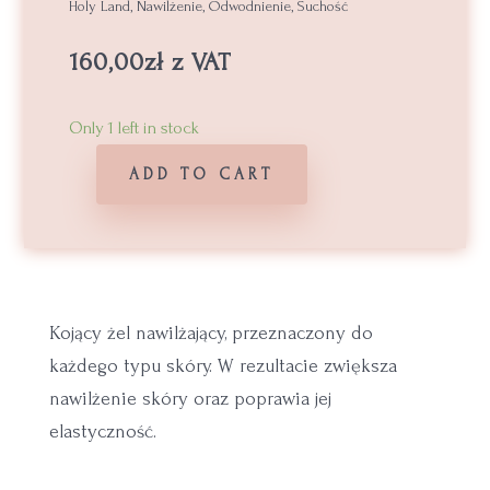
Holy Land
,
Nawilżenie
,
Odwodnienie
,
Suchość
160,00
zł
z VAT
Only 1 left in stock
ADD TO CART
HL
H2O
Magic
Moist
quantity
Kojący żel nawilżający, przeznaczony do
każdego typu skóry. W rezultacie zwiększa
nawilżenie skóry oraz poprawia jej
elastyczność.