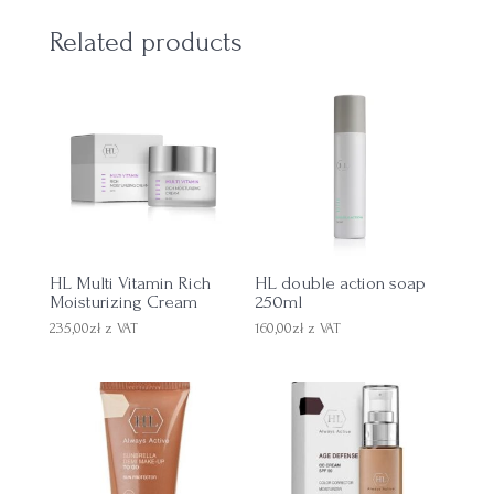
Related products
HL Multi Vitamin Rich
HL double action soap
Moisturizing Cream
250ml
235,00
zł
z VAT
160,00
zł
z VAT