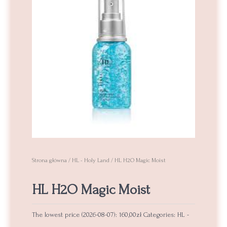
Strona główna
/
HL - Holy Land
/ HL H2O Magic Moist
HL H2O Magic Moist
The lowest price (
2026-08-07
):
160,00
zł
Categories:
HL -