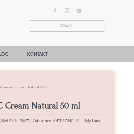
LOG
KONTAKT
Defense CC Cream Natural 50 ml
 Cream Natural 50 ml
,00
zł
SKU:
158127
Categories:
ANTI-AGING
,
HL - Holy Land
,