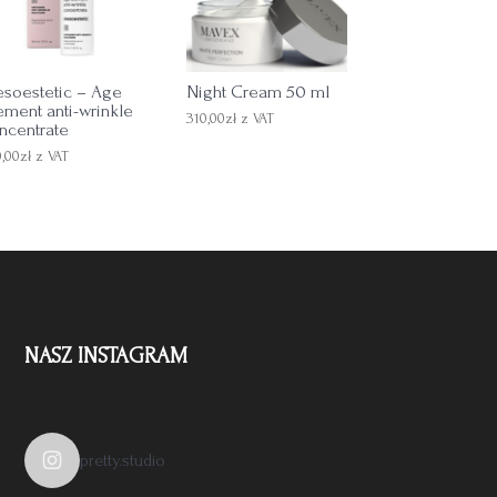
soestetic – Age
Night Cream 50 ml
ement anti-wrinkle
310,00
zł
z VAT
ncentrate
0,00
zł
z VAT
NASZ INSTAGRAM
pretty.studio