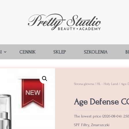
I
CENNIK
SKLEP
SZKOLENIA
B
Strona główna
/
HL - Holy Land
/ Age 
Age Defense CC
The lowest price (
2026-08-04
):
250
SPF Filtry
,
Zmarszczki