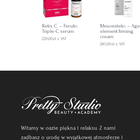
Retix C. – Ferulic
Mesoestetic – Ag
Triple-C serum
element firming
cream
220,00
zł
z VAT
285,00
zł
z VAT
Witamy w oazie piękna i relaksu. Z nami
zadbasz o urodę w wyjątkowej atmosferze i