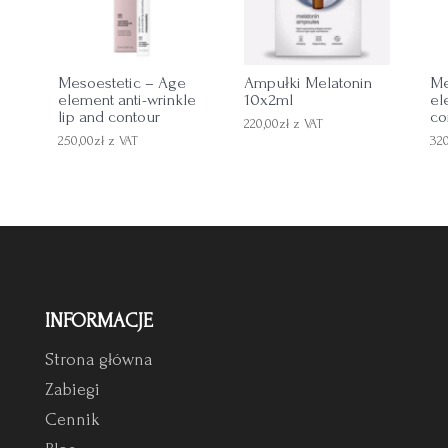
e
Mesoestetic – Age
Ampułki Melatonin
Me
element anti-wrinkle
10x2ml
el
lip and contour
co
220,00
zł
z VAT
250,00
zł
z VAT
32
INFORMACJE
Strona główna
Zabiegi
Cennik