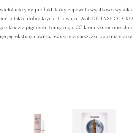
wielofunkcyjny produkt, który zapewnia wyjątkowo wysoką
zień, a także dobre krycie. Co więcej AGE DEFENSE CC CREA
jego składzie pigmentu tonującego. CC krem skutecznie ch
e jej teksturę, nawilża, redukuje zmarszczki, opóźnia starz