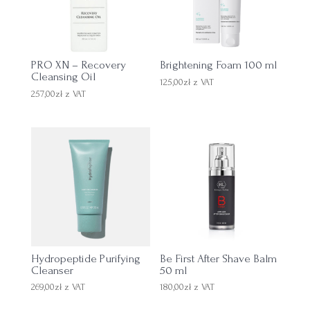
PRO XN – Recovery
Brightening Foam 100 ml
Cleansing Oil
125,00
zł
z VAT
257,00
zł
z VAT
Hydropeptide Purifying
Be First After Shave Balm
Cleanser
50 ml
269,00
zł
z VAT
180,00
zł
z VAT