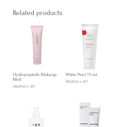
Related products
Hydropeptide Makeup
White Peel 75 ml
Melt
180,00
zł
z VAT
240,00
zł
z VAT