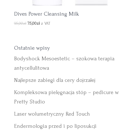
Dives Power Cleansing Milk
95,00
zł
75,00
zł
z VAT
Ostatnie wpisy
Bodyshock Mesoestetic – szokowa terapia
antycellulitowa
Najlepsze zabiegi dla cery dojrzałej
Kompleksowa pielęgnacja stóp – pedicure w
Pretty Studio
Laser wolumetryczny Red Touch
Endermologia przed i po liposukcji