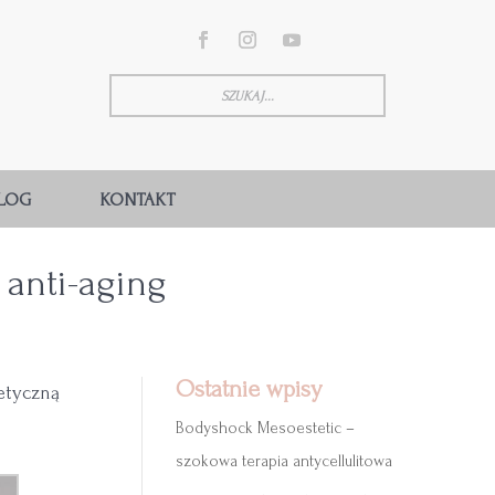
LOG
KONTAKT
 anti-aging
Ostatnie wpisy
etyczną
Bodyshock Mesoestetic –
szokowa terapia antycellulitowa