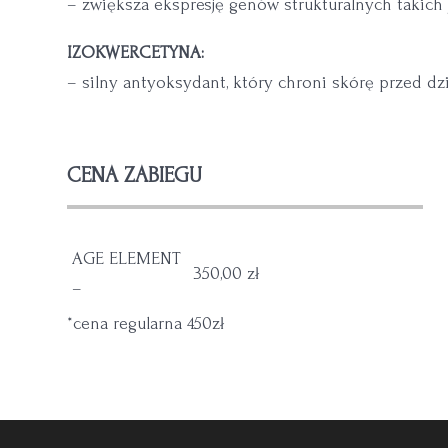
– zwiększa ekspresję genów strukturalnych takich j
IZOKWERCETYNA:
– silny antyoksydant, który chroni skórę przed dz
CENA ZABIEGU
AGE ELEMENT
350,00 zł
–
*cena regularna 450zł