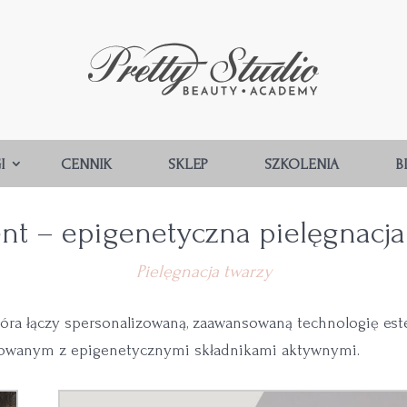
I
CENNIK
SKLEP
SZKOLENIA
B
t – epigenetyczna pielęgnacja
Pielęgnacja twarzy
tóra łączy spersonalizowaną, zaawansowaną technologię est
cowanym z epigenetycznymi składnikami aktywnymi.