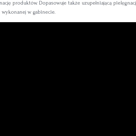
nację produktów. Dopasowuje także uzupełniającą pielęgnac
i wykonanej w gabinecie.