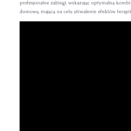
profesjonalne zabiegi, wskazując optymalną kombi
domową, mającą na celu utrwalenie efektów terapi