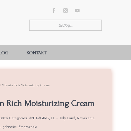
LOG
KONTAKT
i Vitamin Rich Moisturizing Cream
in Rich Moisturizing Cream
5,00
zł
Categories:
ANTI-AGING
,
HL - Holy Land
,
Nawilżenie
,
a jędrności
,
Zmarszczki