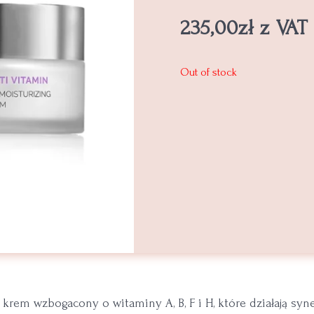
235,00
zł
z VAT
Out of stock
 krem wzbogacony o witaminy A, B, F i H, które działają syne