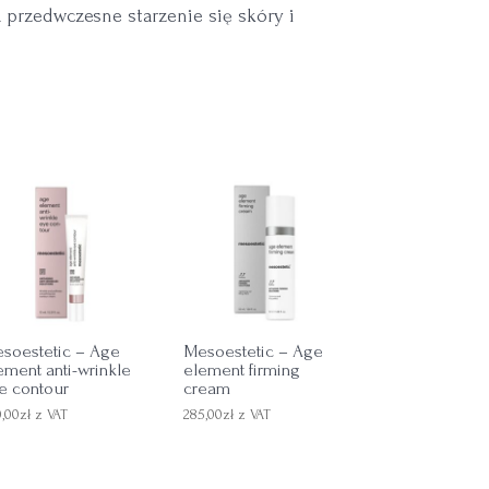
 przedwczesne starzenie się skóry i
soestetic – Age
Mesoestetic – Age
ement anti-wrinkle
element firming
e contour
cream
0,00
zł
z VAT
285,00
zł
z VAT