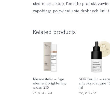
ujędrniając skórę. Ponadto produkt zawie
zapobiega pojawieniu się drobnych linii 
Related products
Mesoestetic – Age
AOX Ferulic – ser
element brightening
antyoksydacyjne 1
cream215
ml
270,00
zł
z VAT
260,00
zł
z VAT