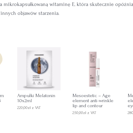
ra mikrokapsułkowaną witaminę E, która skutecznie opóźnia
i innych objawów starzenia.
um
Ampułki Melatonin
Mesoestetic – Age
Me
5
10x2ml
element anti-wrinkle
el
lip and contour
ey
220,00
zł
z VAT
250,00
zł
z VAT
28