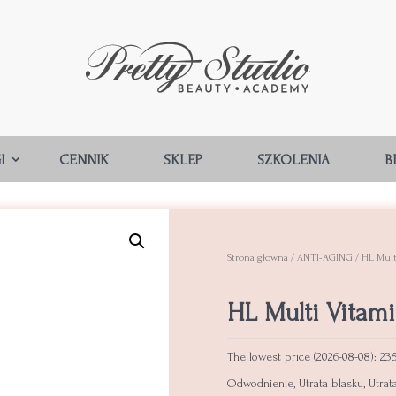
I
CENNIK
SKLEP
SZKOLENIA
B
Strona główna
/
ANTI-AGING
/ HL Mult
HL Multi Vitam
The lowest price (
2026-08-08
):
23
Odwodnienie
,
Utrata blasku
,
Utrat