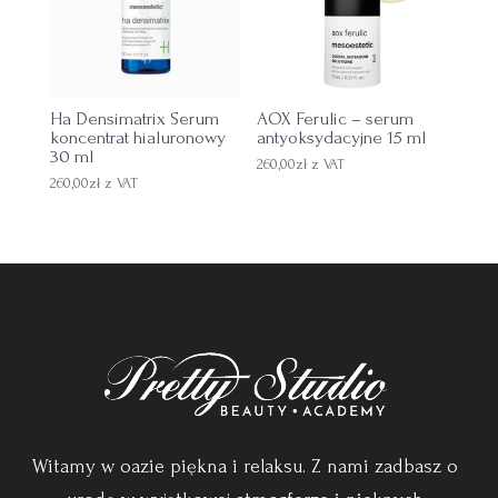
Ha Densimatrix Serum
AOX Ferulic – serum
koncentrat hialuronowy
antyoksydacyjne 15 ml
30 ml
260,00
zł
z VAT
260,00
zł
z VAT
Witamy w oazie piękna i relaksu. Z nami zadbasz o