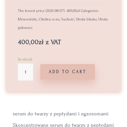
The lowest price (
2026-08-07
):
400,00
zł
Categories:
Mesoestetic
,
Okolica oczu
,
Suchość
,
Utrata blasku
,
Utrata
jędrności
400,00
zł
z VAT
In stock
Mesoestetic
ADD TO CART
Exopeptide
Serum
quantity
serum do twarzy z peptydami i egzosomami
Skoncentrowane serum do twarzy z peptydami