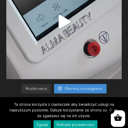
Wczytaj więcej
Obserwuj na Instagramie
Ta strona korzysta z ciasteczek aby świadczyć usługi na
najwyższym poziomie. Dalsze korzystanie ze strony oznacza,
0
że zgadzasz się na ich użycie.
Copyright © 2026 | Wszelkie prawa zastrzeżone
Zgoda
Polityka prywatności