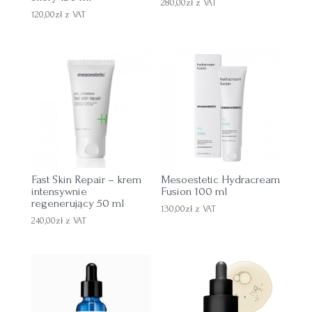
280,00
zł
z VAT
120,00
zł
z VAT
Fast Skin Repair – krem
Mesoestetic Hydracream
intensywnie
Fusion 100 ml
regenerujący 50 ml
130,00
zł
z VAT
240,00
zł
z VAT