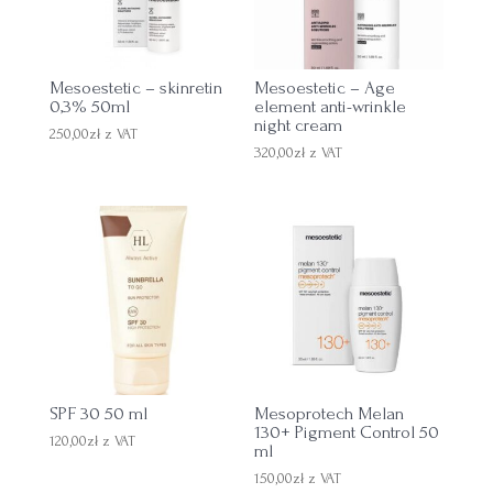
Mesoestetic – skinretin
Mesoestetic – Age
0,3% 50ml
element anti-wrinkle
night cream
250,00
zł
z VAT
320,00
zł
z VAT
SPF 30 50 ml
Mesoprotech Melan
130+ Pigment Control 50
120,00
zł
z VAT
ml
150,00
zł
z VAT