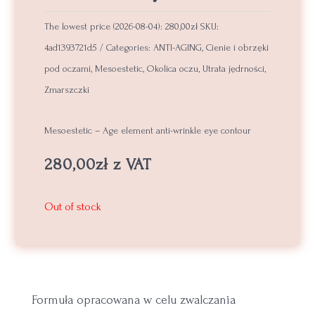
The lowest price (
2026-08-04
):
280,00
zł
SKU:
4ad1393721d5
Categories:
ANTI-AGING
,
Cienie i obrzęki
pod oczami
,
Mesoestetic
,
Okolica oczu
,
Utrata jędrności
,
Zmarszczki
Mesoestetic – Age element anti-wrinkle eye contour
280,00
zł
z VAT
Out of stock
Formuła opracowana w celu zwalczania