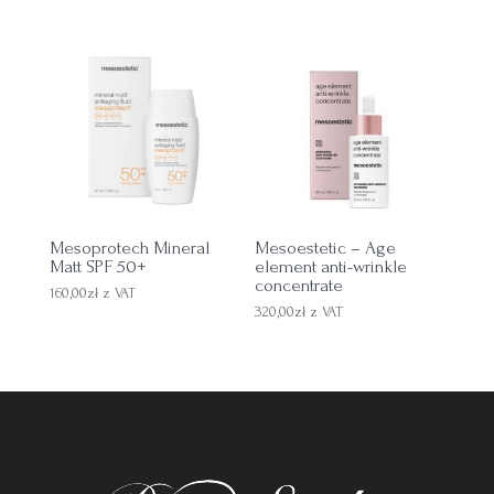
Mesoprotech Mineral
Mesoestetic – Age
Matt SPF 50+
element anti-wrinkle
concentrate
160,00
zł
z VAT
320,00
zł
z VAT